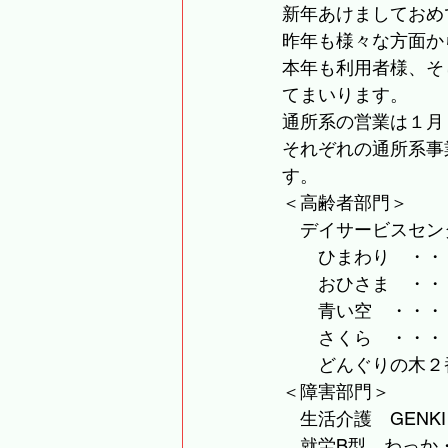
新年あけましておめ
昨年も様々な方面か
本年も利用者様、そ
てまいります。
通所系の営業は１月
それぞれの通所系事
す。
＜高齢者部門＞
　デイサービスセン
　　ひまわり　・・
　　おひさま　・・
　　青い空　・・・
　　さくら　・・・
　　どんぐりの木２
＜障害部門＞
　生活介護　GENK
　就労B型　わっか